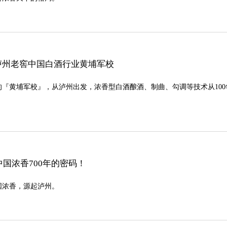
| 泸州老窖中国白酒行业黄埔军校
的『黄埔军校』，从泸州出发，浓香型白酒酿酒、制曲、勾调等技术从10
国浓香700年的密码！
国浓香，源起泸州。