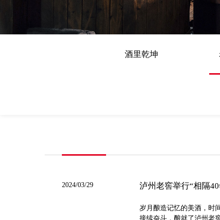
酒里乾坤
2024/03/29
泸州老窖举行“相隔4
岁月酿造记忆的美酒，时间
接续奋斗，酿就了泸州老