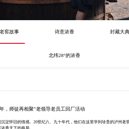
老窖故事
诗意浓香
封藏大
北纬28°的浓香
0年，师徒再相聚”老领导老员工回厂活动
沉淀怀旧的情感。20世纪八、九十年代，他们在这里学到珍贵的泸州老窖
窖浓香天下的格局。