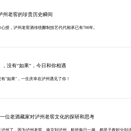
属于泸州老窖的珍贵历史瞬间
口传心授，泸州老窖酒传统酿制技艺代代相承已有700年。
，没有“如果”，今日和你相遇
有“如果”，一生庆幸在泸州遇见了你！
| 一位老酒藏家对泸州老窖文化的探研和思考
往泸州了，因为泸州老窖。南京到泸州，航班每日一趟，都是子夜时分到