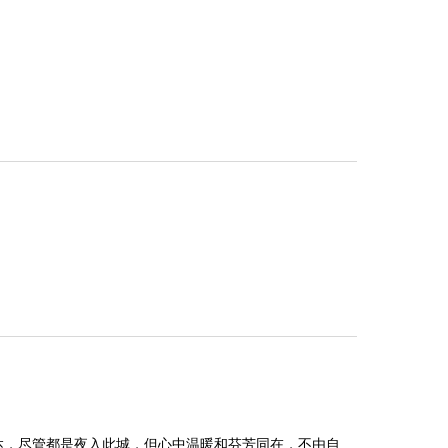
达，尽管都是夜入此城，但心中温暖和芬芳同在，不由自